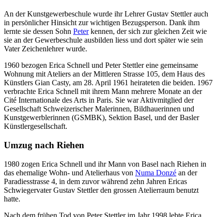
An der Kunstgewerbeschule wurde ihr Lehrer Gustav Stettler auch
in persönlicher Hinsicht zur wichtigen Bezugsperson. Dank ihm
lernte sie dessen Sohn
Peter
kennen, der sich zur gleichen Zeit wie
sie an der Gewerbeschule ausbilden liess und dort später wie sein
Vater Zeichenlehrer wurde.
1960 bezogen Erica Schnell und Peter Stettler eine gemeinsame
Wohnung mit Ateliers an der Mittleren Strasse 105, dem Haus des
Künstlers Gian Casty, am 28. April 1961 heirateten die beiden. 1967
verbrachte Erica Schnell mit ihrem Mann mehrere Monate an der
Cité Internationale des Arts in Paris. Sie war Aktivmitglied der
Gesellschaft Schweizerischer Malerinnen, Bildhauerinnen und
Kunstgewerblerinnen (GSMBK), Sektion Basel, und der Basler
Künstlergesellschaft.
Umzug nach Riehen
1980 zogen Erica Schnell und ihr Mann von Basel nach Riehen in
das ehemalige Wohn- und Atelierhaus von
Numa Donzé
an der
Paradiesstrasse 4, in dem zuvor während zehn Jahren Ericas
Schwiegervater Gustav Stettler den grossen Atelierraum benutzt
hatte.
Nach dem frühen Tod von Peter Stettler im Jahr 1998 lebte Erica