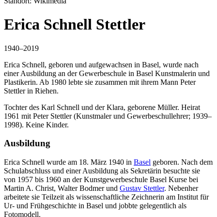
Standort: Wikimedia
Erica Schnell Stettler
1
940
–
20
1
9
Erica Schnell, geboren und aufgewachsen in Basel, wurde nach
einer Ausbildung an der Gewerbeschule in Basel Kunstmalerin und
Plastikerin. Ab
1
980 lebte sie zusammen mit ihrem Mann Peter
Stettler in Riehen.
Tochter des Karl Schnell und der Klara, geborene Müller. Heirat
1961 mit Peter Stettler (Kunstmaler und Gewerbeschullehrer; 1939–
1998). Keine Kinder.
Ausbildung
Erica Schnell wurde am 18. März 1940 in
Basel
geboren. Nach dem
Schulabschluss und einer Ausbildung als Sekretärin besuchte sie
von 1957 bis 1960 an der Kunstgewerbeschule Basel Kurse bei
Martin A. Christ, Walter Bodmer und
Gustav Stettler
. Nebenher
arbeitete sie Teilzeit als wissenschaftliche Zeichnerin am Institut für
Ur- und Frühgeschichte in Basel und jobbte gelegentlich als
Fotomodell.