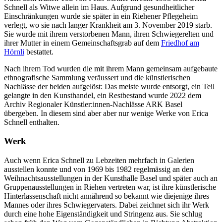
Schnell als Witwe allein im Haus. Aufgrund gesundheitlicher
Einschränkungen wurde sie später in ein Riehener Pflegeheim
verlegt, wo sie nach langer Krankheit am 3. November 2019 starb.
Sie wurde mit ihrem verstorbenen Mann, ihren Schwiegerelten und
ihrer Mutter in einem Gemeinschaftsgrab auf dem
Friedhof am
Hörnli
bestattet.
Nach ihrem Tod wurden die mit ihrem Mann gemeinsam aufgebaute
ethnografische Sammlung veräussert und die künstlerischen
Nachlässe der beiden aufgelöst: Das meiste wurde entsorgt, ein Teil
gelangte in den Kunsthandel, ein Restbestand wurde 2022 dem
Archiv Regionaler Künstler:innen-Nachlässe ARK Basel
übergeben. In diesem sind aber aber nur wenige Werke von Erica
Schnell enthalten.
Werk
Auch wenn Erica Schnell zu Lebzeiten mehrfach in Galerien
ausstellen konnte und von 1969 bis 1982 regelmässig an den
Weihnachtsausstellungen in der Kunsthalle Basel und später auch an
Gruppenausstellungen in Riehen vertreten war, ist ihre künstlerische
Hinterlassenschaft nicht annährend so bekannt wie diejenige ihres
Mannes oder ihres Schwiegervaters. Dabei zeichnet sich ihr Werk
durch eine hohe Eigenständigkeit und Stringenz aus. Sie schlug