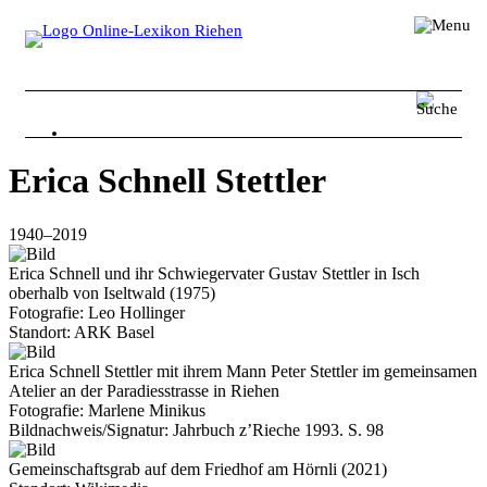
Impressum
Disclaimer
Kontakt
Erica Schnell Stettler
Personen
1
940
–
20
1
9
Orte
Erica Schnell und ihr Schwiegervater Gustav Stettler in Isch
oberhalb von Iseltwald (1975)
Ereignisse
Fotografie: Leo Hollinger
Standort: ARK Basel
Organisationen
Erica Schnell Stettler mit ihrem Mann Peter Stettler im gemeinsamen
Sonstiges
Atelier an der Paradiesstrasse in Riehen
Fotografie: Marlene Minikus
Über Riehen
Bildnachweis/Signatur: Jahrbuch z’Rieche 1993. S. 98
Gemeinschaftsgrab auf dem Friedhof am Hörnli (2021)