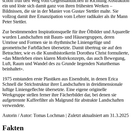
schon früh den Weg vom Gegenständlichen in Richtung Abstraktion
ein und löste sich damit ganz von ihren frühesten Werken –
Bildnissen, die sie in der Manier von Gustav Stettler malte. Sie
vollzog damit ihre Emanzipation vom Lehrer radikaler als ihr Mann
Peter Stettler.
Zur bestimmenden Inspirationsquelle für ihre Ölbilder und Aquarelle
wurden Landschaften mit Baum- und Häusergruppen, deren
Umrisse und Formen sie in rhythmische Liniengefüge und
geometrische Farbflächen übersetzte. Damit übertrug sie auf den
Betrachter, wie es die Kunsthistorikerin Dorothea Christ formulierte,
«das Miterleben eines klaren Motivkonzepts, das auch Bewegung,
Luft, Raum und Wandel des zu Grunde liegenden Naturthemas
beinhaltet».
1975 entstanden erste Plastiken aus Eisendraht, in denen Erica
Schnell die Strichstruktur ihrer Landschaften in dreidimensionale
luftige Liniengeflechte übersetzte. Eine eigene originelle
Werkgruppe stellen ferner ihre Fächerbilder dar, bei denen sie
aufgetrennte Kaffeefilter als Malgrund für abstrakte Landschaften
verwendete.
Autorin / Autor: Tomas Lochman | Zuletzt aktualisiert am 31.3.2025
Fakten