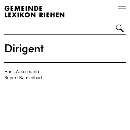
Impressum
Disclaimer
Kontakt
Dirigent
Personen
Orte
Hans Ackermann
Ereignisse
Rupert Bausenhart
Organisationen
Sonstiges
Über Riehen