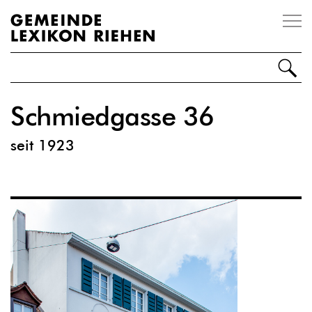
Impressum
Disclaimer
Kontakt
Schmiedgasse 36
Personen
seit 1923
Orte
Ereignisse
Organisationen
Sonstiges
Über Riehen