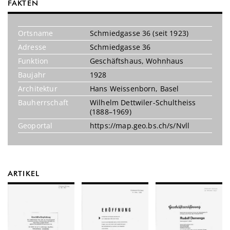
FAKTEN
Ortsname
Schmiedgasse 36 (seit 1923)
Adresse
Schmiedgasse 36
Funktion
Geschäftshaus
,
Wohnhaus
Baujahr
1928
Architektur
Hans Weissenborn, Basel
Bauherrschaft
Wilhelm Dettwiler-Schultheiss
(1888–1969)
Geoportal
https://map.geo.bs.ch/s/Nvll
ARTIKEL