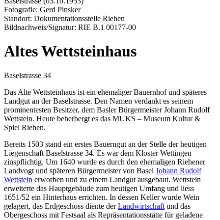
Baselstrasse (03.10.1953)
Fotografie: Gerd Pinsker
Standort: Dokumentationsstelle Riehen
Bildnachweis/Signatur: RIE B.1 00177-00
Altes Wettsteinhaus
Baselstrasse 34
Das Alte Wettsteinhaus ist ein ehemaliger Bauernhof und späteres
Landgut an der Baselstrasse. Den Namen verdankt es seinem
prominentesten Besitzer, dem Basler Bürgermeister Johann Rudolf
Wettstein. Heute beherbergt es das MUKS – Museum Kultur &
Spiel Riehen.
Bereits 1503 stand ein erstes Bauerngut an der Stelle der heutigen
Liegenschaft Baselstrasse 34. Es war dem Kloster Wettingen
zinspflichtig. Um 1640 wurde es durch den ehemaligen Riehener
Landvogt und späteren Bürgermeister von Basel
Johann Rudolf
Wettstein
erworben und zu einem Landgut ausgebaut. Wettstein
erweiterte das Hauptgebäude zum heutigen Umfang und liess
1651/52 ein Hinterhaus errichten. In dessen Keller wurde Wein
gelagert, das Erdgeschoss diente der
Landwirtschaft
und das
Obergeschoss mit Festsaal als Repräsentationsstätte für geladene