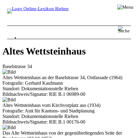
Impressum
Disclaimer
Kontakt
Altes Wettsteinhaus
Personen
Baselstrasse 34
Orte
Altes Wettsteinhaus an der Baselstrasse 34, Ostfassade (1964)
Fotografie: Gerhard Kaufmann
Ereignisse
Standort: Dokumentationsstelle Riehen
Bildnachweis/Signatur: RIE B.1 06989-00
Organisationen
Altes Wettsteinhaus vom Kirchvorplatz aus (1934)
Sonstiges
Fotografie: Amt für Kantons- und Stadtplanung
Standort: Dokumentationsstelle Riehen
Über Riehen
Bildnachweis/Signatur: RIE B.1 00176-00
Das Alte Wettsteinhaus von der gegenüberliegenden Seite der