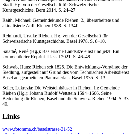
Stadt. Hg. von der Gesellschaft für Schweizerische
Kunstgeschichte. Bern 2014. S. 24–27.
Raith, Michael: Gemeindekunde Riehen. 2., überarbeitete und
aktualisierte Aufl. Riehen 1988. S. 134f.
Reinhardt, Ursula: Riehen. Hg. von der Gesellschaft für
Schweizerische Kunstgeschichte. Basel 1978. S. 8–10.
Salathé, René (Hg.): Baslerische Landsitze einst und jetzt. Ein
kommentierter Reprint. Liestal 2021. S. 46–48.
Schwab, Hans: Riehen seit 1825. Die Entwicklungs-Vorgänge der
Siedlung, aufgestellt auf Grund des vom Technischen Arbeitsdienst
Basel ausgearbeiteten Planmaterials. Basel 1935. S. 13.
Seiler, Lukrezia: Die Wettsteinhäuser in Riehen. In: Gemeinde
Riehen (Hg.): Johann Rudolf Wettstein 1594–1666. Seine
Bedeutung für Riehen, Basel und die Schweiz. Riehen 1994. S. 33–
40.
Links
www.fotorama.ch/baselstrasse-31-52