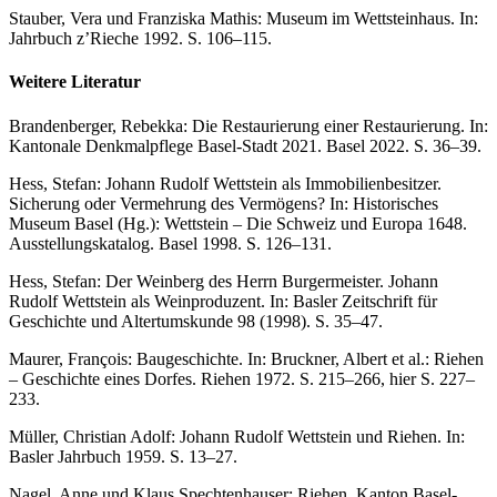
Stauber, Vera und Franziska Mathis: Museum im Wettsteinhaus. In:
Jahrbuch z’Rieche 1992. S. 106–115.
Weitere Literatur
Brandenberger, Rebekka: Die Restaurierung einer Restaurierung. In:
Kantonale Denkmalpflege Basel-Stadt 2021. Basel 2022. S. 36–39.
Hess, Stefan: Johann Rudolf Wettstein als Immobilienbesitzer.
Sicherung oder Vermehrung des Vermögens? In: Historisches
Museum Basel (Hg.): Wettstein – Die Schweiz und Europa 1648.
Ausstellungskatalog. Basel 1998. S. 126–131.
Hess, Stefan: Der Weinberg des Herrn Burgermeister. Johann
Rudolf Wettstein als Weinproduzent. In: Basler Zeitschrift für
Geschichte und Altertumskunde 98 (1998). S. 35–47.
Maurer, François: Baugeschichte. In: Bruckner, Albert et al.: Riehen
– Geschichte eines Dorfes. Riehen 1972. S. 215–266, hier S. 227–
233.
Müller, Christian Adolf: Johann Rudolf Wettstein und Riehen. In:
Basler Jahrbuch 1959. S. 13–27.
Nagel, Anne und Klaus Spechtenhauser: Riehen. Kanton Basel-