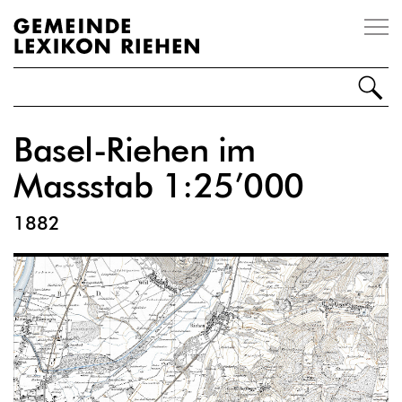
Impressum
Disclaimer
Kontakt
Basel-Riehen im
Personen
Massstab 1:25’000
Orte
1882
Ereignisse
Organisationen
Sonstiges
Über Riehen