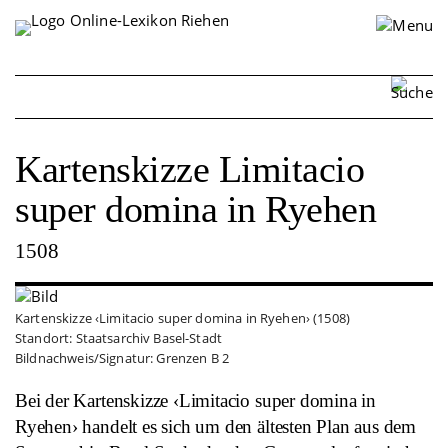
Impressum
Disclaimer
Kontakt
Kartenskizze Limitacio
Personen
super domina in Ryehen
Orte
1508
Ereignisse
Organisationen
Kartenskizze ‹Limitacio super domina in Ryehen› (1508)
Standort: Staatsarchiv Basel-Stadt
Sonstiges
Bildnachweis/Signatur: Grenzen B 2
Über Riehen
Bei der Kartenskizze ‹Limitacio super domina in
Ryehen› handelt es sich um den ältesten Plan aus dem