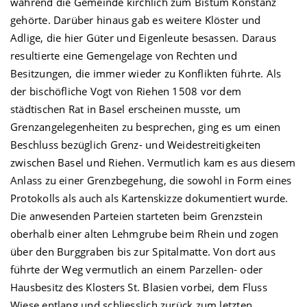
während die Gemeinde kirchlich zum Bistum Konstanz
gehörte. Darüber hinaus gab es weitere Klöster und
Adlige, die hier Güter und Eigenleute besassen. Daraus
resultierte eine Gemengelage von Rechten und
Besitzungen, die immer wieder zu Konflikten führte. Als
der bischöfliche Vogt von Riehen 1508 vor dem
städtischen Rat in Basel erscheinen musste, um
Grenzangelegenheiten zu besprechen, ging es um einen
Beschluss bezüglich Grenz- und Weidestreitigkeiten
zwischen Basel und Riehen. Vermutlich kam es aus diesem
Anlass zu einer Grenzbegehung, die sowohl in Form eines
Protokolls als auch als Kartenskizze dokumentiert wurde.
Die anwesenden Parteien starteten beim Grenzstein
oberhalb einer alten Lehmgrube beim Rhein und zogen
über den Burggraben bis zur Spitalmatte. Von dort aus
führte der Weg vermutlich an einem Parzellen- oder
Hausbesitz des Klosters St. Blasien vorbei, dem Fluss
Wiese
entlang und schliesslich zurück zum letzten