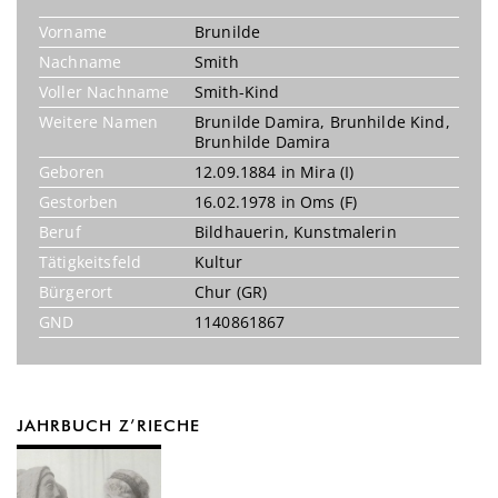
Vorname
Brunilde
Nachname
Smith
Voller Nachname
Smith-Kind
Weitere Namen
Brunilde Damira, Brunhilde Kind,
Brunhilde Damira
Geboren
12.09.1884 in Mira (I)
Gestorben
16.02.1978 in Oms (F)
Beruf
Bildhauerin
,
Kunstmalerin
Tätigkeitsfeld
Kultur
Bürgerort
Chur (GR)
GND
1140861867
JAHRBUCH Z’RIECHE