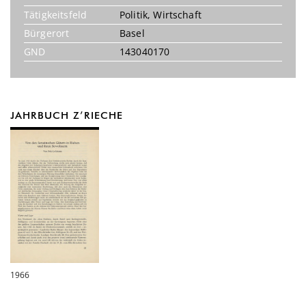
Tätigkeitsfeld
Politik
,
Wirtschaft
Bürgerort
Basel
GND
143040170
JAHRBUCH Z’RIECHE
1966