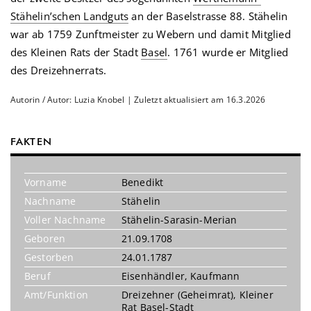
Stähelin’schen Landguts
an der Baselstrasse 88. Stähelin
war ab 1759 Zunftmeister zu Webern und damit Mitglied
des Kleinen Rats der Stadt
Basel
. 1761 wurde er Mitglied
des Dreizehnerrats.
Autorin / Autor: Luzia Knobel | Zuletzt aktualisiert am 16.3.2026
FAKTEN
Vorname
Benedikt
Nachname
Stähelin
Voller Nachname
Stähelin-Sarasin-Merian
Geboren
21.09.1708
Gestorben
24.01.1787
Beruf
Eisenhändler
,
Kaufmann
Amt/Funktion
Dreizehner (Geheimrat)
,
Kleiner
Rat Basel-Stadt