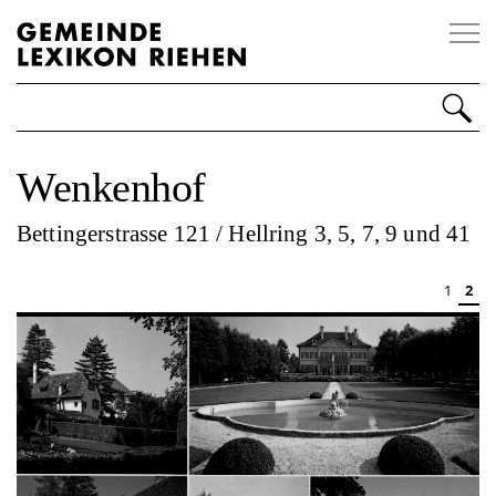
Impressum
Disclaimer
Kontakt
Wenkenhof
Personen
Bettingerstrasse 121 / Hellring 3, 5, 7, 9 und 41
Orte
1
2
Ereignisse
Organisationen
Sonstiges
Über Riehen